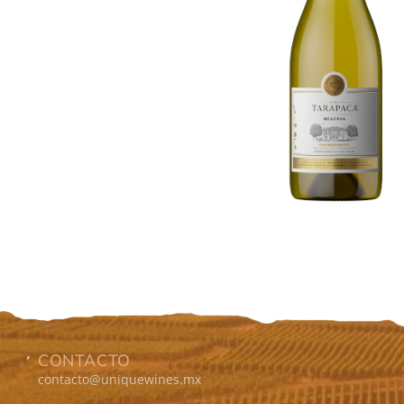
CONTACTO
contacto@uniquewines.mx