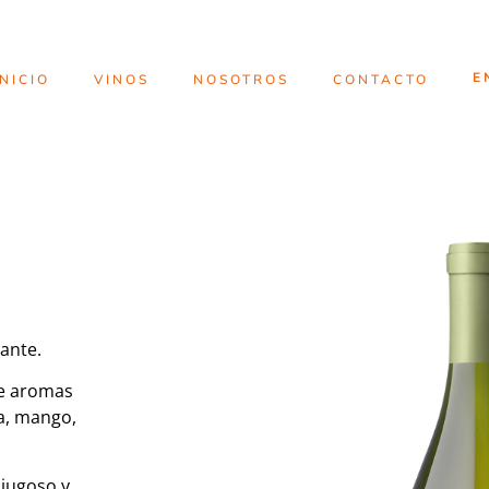
INICIO
VINOS
NOSOTROS
CONTACTO
lante.
se aromas
a, mango,
 jugoso y