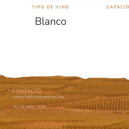
TIPO DE VINO
CAPACI
Blanco
CONTACTO
contacto@uniquewines.mx
+52 56 3802 3708