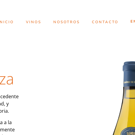
INICIO
VINOS
NOSOTROS
CONTACTO
za
ocedente
d, y
ria.
 a la
almente