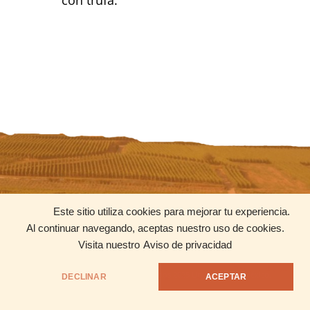
con trufa.
CONTACTO
REDES SOCIALES
Este sitio utiliza cookies para mejorar tu experiencia.
contacto@uniquewines.mx
Al continuar navegando, aceptas nuestro uso de cookies.
+52 56 3802 3708
Visita nuestro
Aviso de privacidad
© Todos los Derechos Reservados 2025 Unique Wines México.
DECLINAR
ACEPTAR
Aviso de Privacidad
Políticas de Venta